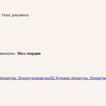
 Опис документа
вництво:
Мол. гвардия
тература. Лiтературознавство/82 Художня література. Літератур