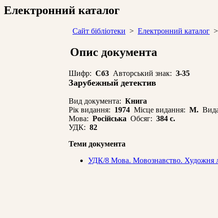
Електронний каталог
Сайт бібліотеки
>
Електронний каталог
>
Опис документа
Шифр:
Сб3
Авторський знак:
З-35
Зарубежный детектив
Вид документа:
Книга
Рік видання:
1974
Місце видання:
М.
Вида
Мова:
Російська
Обсяг:
384 с.
УДК:
82
Теми документа
УДК/8 Мова. Мовознавство. Художня лi