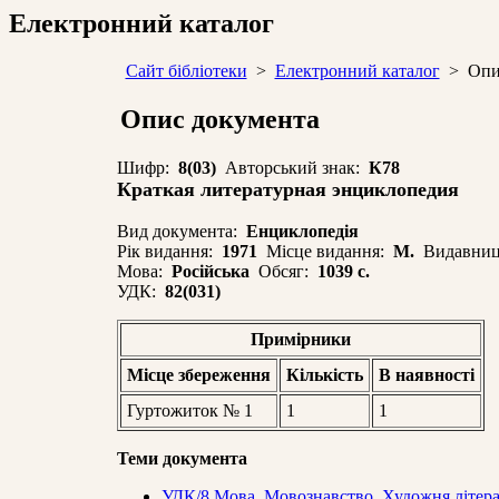
Електронний каталог
Сайт бібліотеки
>
Електронний каталог
> Опис
Опис документа
Шифр:
8(03)
Авторський знак:
К78
Краткая литературная энциклопедия
Вид документа:
Енциклопедія
Рік видання:
1971
Місце видання:
М.
Видавниц
Мова:
Російська
Обсяг:
1039 с.
УДК:
82(031)
Примірники
Місце збереження
Кількість
В наявностi
Гуртожиток № 1
1
1
Теми документа
УДК/8 Мова. Мовознавство. Художня лiтерат