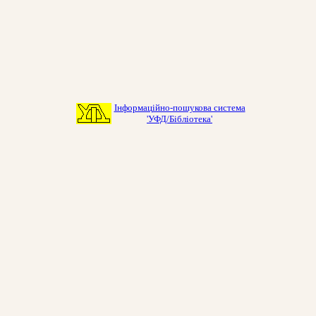
Інформаційно-пошукова система
'УФД/Бібліотека'