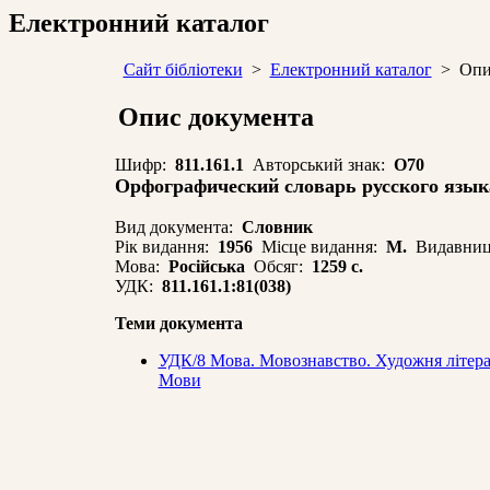
Електронний каталог
Сайт бібліотеки
>
Електронний каталог
> Опис
Опис документа
Шифр:
811.161.1
Авторський знак:
О70
Орфографический словарь русского язык
Вид документа:
Словник
Рік видання:
1956
Місце видання:
М.
Видавниц
Мова:
Російська
Обсяг:
1259 с.
УДК:
811.161.1:81(038)
Теми документа
УДК/8 Мова. Мовознавство. Художня лiтерат
Мови